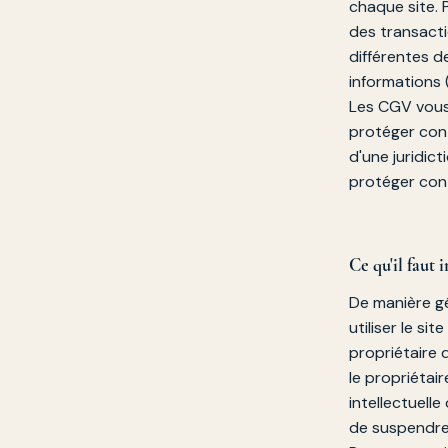
chaque site. 
des transact
différentes d
informations 
Les CGV vous 
protéger cont
d'une juridict
protéger cont
Ce qu'il faut
De manière gé
utiliser le s
propriétaire 
le propriétai
intellectuelle
de suspendre 