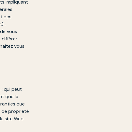
ts impliquant
érales
nt des
) .
 de vous
 différer
uhaitez vous
 : qui peut
nt que le
aranties que
s de propriété
 du site Web