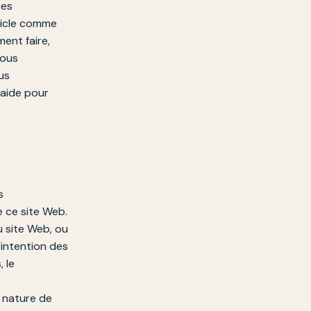
res
ticle comme
ent faire,
vous
us
'aide pour
s
e ce site Web.
u site Web, ou
L'intention des
, le
a nature de