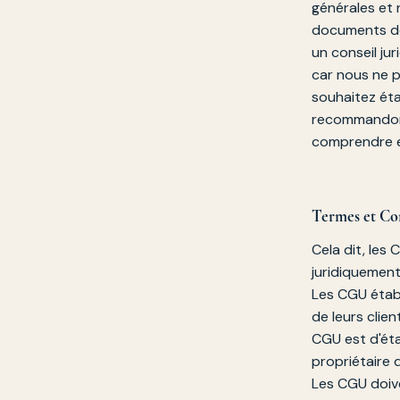
générales et 
documents de
un conseil ju
car nous ne p
souhaitez éta
recommandons
comprendre e
Termes et Con
Cela dit, les
juridiquement
Les CGU établi
de leurs clien
CGU est d'étab
propriétaire 
Les CGU doive