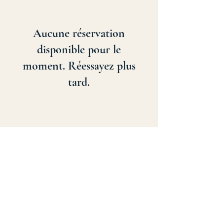
Aucune réservation
disponible pour le
moment. Réessayez plus
tard.
Conseil Conexão.fr
7 Avenue d'Épremesnil 78400
Chatou -
France
contact@conexao.fr
Tél. :
+33 (0) 7 75 76 32 40